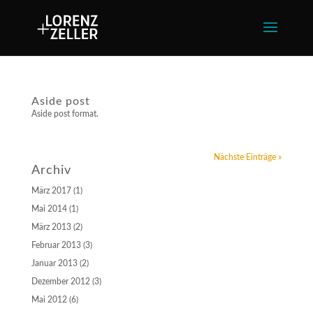
Aside post
Aside post format.
Nächste Einträge »
Archiv
März 2017
(1)
Mai 2014
(1)
März 2013
(2)
Februar 2013
(3)
Januar 2013
(2)
Dezember 2012
(3)
Mai 2012
(6)